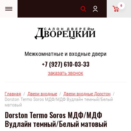
0
Межкомнатные и входные двери
+7 (927) 610-03-33
заказать звонок
Главная
  /  
Двери входные
  /  
Двери входные Дорстон
  /  
Dorston Termo Soros МДФ/МДФ Вудлайн темный/Белый 
матовый
Dorston Termo Soros МДФ/МДФ
Вудлайн темный/Белый матовый