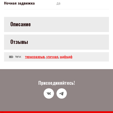
Ночная задвижка
да
Описание
Отзывы
теги:
терморазрыв
,
уличная
,
мдфмдф
Присоединяйтесь!