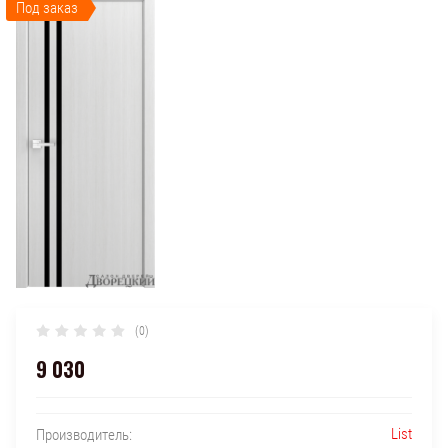
Под заказ
(0)
9 030
List
Производитель: